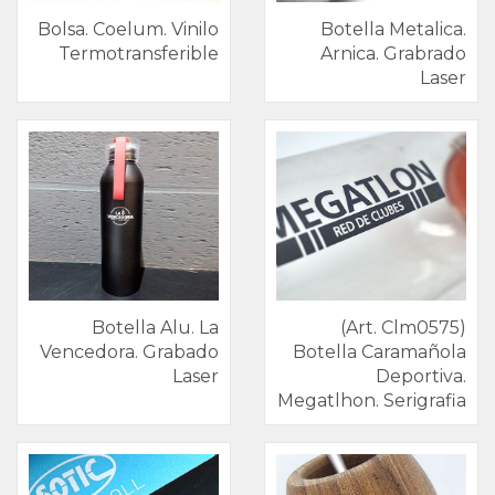
Bolsa. Coelum. Vinilo
Botella Metalica.
Kits
Termotransferible
Arnica. Grabrado
Especiales
Laser
Oficina
Bolígrafos
Eventos
y
RRHH
Botella Alu. La
(Art. Clm0575)
Vencedora. Grabado
Botella Caramañola
Laser
Deportiva.
Bebidas
Megatlhon. Serigrafia
y
térmicos