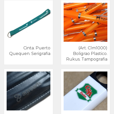
Gorros
/
Cups
Belleza
Cinta. Puerto
(Art. Clm1000)
Llaveros
Quequen. Serigrafia
Boligrao Plastico.
Rukus. Tampografia
Marroquinería
Paraguas
Merchandising
Argentina