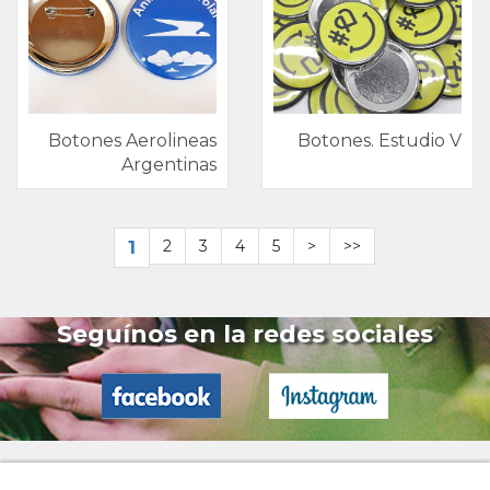
Botones Aerolineas
Botones. Estudio V
Argentinas
1
2
3
4
5
>
>>
Seguínos en la redes sociales