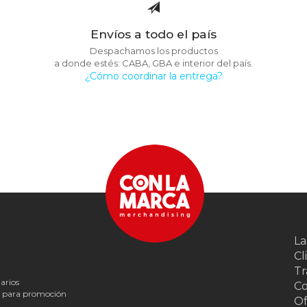
Envíos a todo el país
Despachamos los productos
a donde estés: CABA, GBA e interior del país.
¿Cómo coordinar la entrega?
La
Cl
Tr
arios
Co
s para promoción
Of