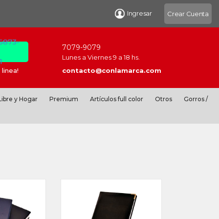
Ingresar
Crear Cuenta
 6873-
7079-9079
Lunes a Viernes 9 a 18 hs.
1
linea!
contacto@conlamarca.com
ibre y Hogar
Premium
Artículos full color
Otros
Gorros /