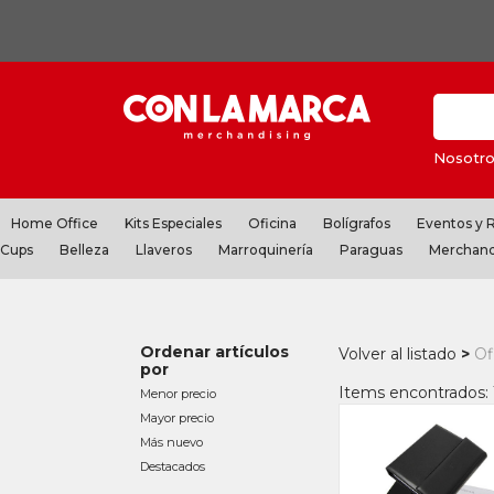
Nosotro
Home Office
Kits Especiales
Oficina
Bolígrafos
Eventos y
Cups
Belleza
Llaveros
Marroquinería
Paraguas
Merchand
Ordenar artículos
Volver al listado
Of
por
Items encontrados:
Menor precio
Mayor precio
Más nuevo
Destacados