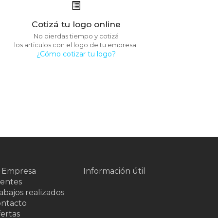
Cotizá tu logo online
No pierdas tiempo y cotizá
los articulos con el logo de tu empresa.
¿Cómo cotizar tu logo?
 Empresa
Información útil
ientes
abajos realizados
ntacto
ertas