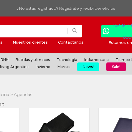
¿No estás registrado? Registrate y recibí beneficios
+54 9 11
899
s
Nuestros clientes
Contactanos
Estamos en 
 RRHH
Bebidas y térmicos
Tecnología
Indumentaria
Tiempo L
ising Argentina
Invierno
Marcas
News!
Sale!
icina
Agendas
 10