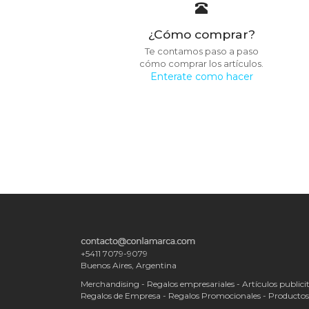
¿Cómo comprar?
Te contamos paso a paso
cómo comprar los artículos.
Enterate como hacer
+5411 7079-9079
Buenos Aires, Argentina
Merchandising - Regalos empresariales - Artículos publicit
Regalos de Empresa - Regalos Promocionales - Producto